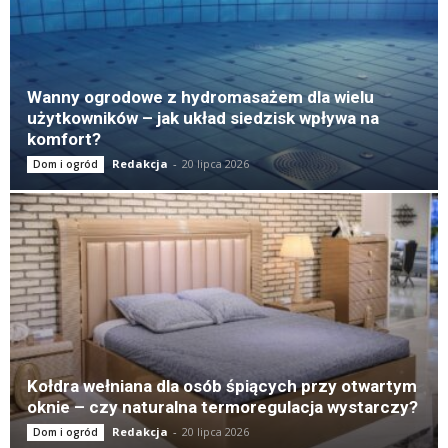
Wanny ogrodowe z hydromasażem dla wielu
użytkowników – jak układ siedzisk wpływa na
komfort?
Redakcja
-
20 lipca 2026
Dom i ogród
Kołdra wełniana dla osób śpiących przy otwartym
oknie – czy naturalna termoregulacja wystarczy?
Redakcja
-
20 lipca 2026
Dom i ogród