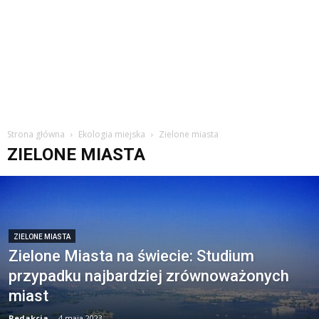
Strona główna
Ekologia miejska
Zielone miasta
ZIELONE MIASTA
ZIELONE MIASTA
Zielone Miasta na świecie: Studium
przypadku najbardziej zrównoważonych
miast
Redakcja
-
4 maja 2023