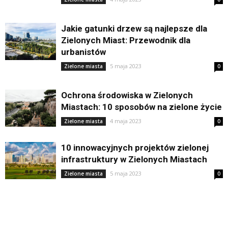
Jakie gatunki drzew są najlepsze dla
Zielonych Miast: Przewodnik dla
urbanistów
5 maja 2023
Zielone miasta
0
Ochrona środowiska w Zielonych
Miastach: 10 sposobów na zielone życie
4 maja 2023
Zielone miasta
0
10 innowacyjnych projektów zielonej
infrastruktury w Zielonych Miastach
5 maja 2023
Zielone miasta
0