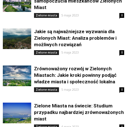
samopoczucia mieszkańców Zielonych
Miast
5 maja 2023
Zielone miasta
0
Jakie są najważniejsze wyzwania dla
Zielonych Miast: Analiza problemów i
możliwych rozwiązań
5 maja 2023
Zielone miasta
0
Zrównoważony rozwój w Zielonych
Miastach: Jakie kroki powinny podjąć
władze miasta i społeczność lokalna
5 maja 2023
Zielone miasta
0
Zielone Miasta na świecie: Studium
przypadku najbardziej zrównoważonych
miast
4 maja 2023
Zielone miasta
0