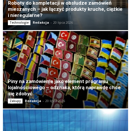
Roboty do kompletacji w obsłudze zamówień
mieszanych – jak łączyć produkty kruche, ciężkie
i nieregularne?
Redakcja
-
20 lipca 2026
Technologie
Piny na zamówienie jako element programu
lojalnościowego – odznaka, którą naprawdę chce
się zdobyć
Redakcja
-
20 lipca 2026
Zakupy