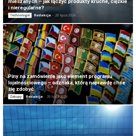
mieszanych – jak łączyć produkty kruche, ciężkie
i nieregularne?
Redakcja
-
20 lipca 2026
Technologie
Piny na zamówienie jako element programu
lojalnościowego – odznaka, którą naprawdę chce
się zdobyć
Redakcja
-
20 lipca 2026
Zakupy