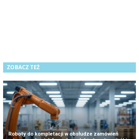
ZOBACZ TEŻ
K
Roboty do kompletacji w obsłudze zamówień