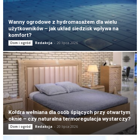
Wanny ogrodowe z hydromasażem dla wielu
użytkowników – jak układ siedzisk wpływa na
komfort?
Redakcja
-
20 lipca 2026
Dom i ogród
Kołdra wełniana dla osób śpiących przy otwartym
oknie – czy naturalna termoregulacja wystarczy?
Redakcja
-
20 lipca 2026
Dom i ogród