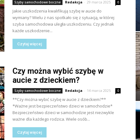
Redakcja
-
29 marca 2025
Szyby samochodowe boczne
0
Jakie uszkodzenia kwalifikują szybę w aucie do
wymiany? Wielu z nas spotkało się z sytuacją, w której
szyba samochodowa uległa uszkodzeniu. Czy jednak
każde uszkodzenie...
Czytaj więcej
Czy można wybić szybę w
aucie z dzieckiem?
Redakcja
-
14 marca 2025
Szyby samochodowe boczne
0
**Czy można wybić szybę w aucie z dzieckiem?**
*Ważne jest bezpieczeństwo dzieci w samochodzie*
Bezpieczeństwo dzieci w samochodzie jest niezwykle
ważne dla każdego rodzica. Wiele osób...
Czytaj więcej