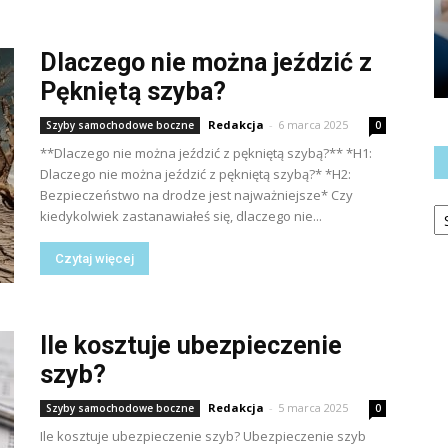
Dlaczego nie można jeździć z
Pękniętą szyba?
Redakcja
-
6 marca 2025
Szyby samochodowe boczne
0
**Dlaczego nie można jeździć z pękniętą szybą?** *H1:
Dlaczego nie można jeździć z pękniętą szybą?* *H2:
Bezpieczeństwo na drodze jest najważniejsze* Czy
Ka
kiedykolwiek zastanawiałeś się, dlaczego nie...
Czytaj więcej
Ile kosztuje ubezpieczenie
szyb?
Redakcja
-
5 marca 2025
Szyby samochodowe boczne
0
Ile kosztuje ubezpieczenie szyb? Ubezpieczenie szyb