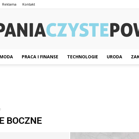
Reklama
Kontakt
MODA
PRACA I FINANSE
TECHNOLOGIE
URODA
ZA
KampaniaCzystePowietrze.pl
e
E BOCZNE