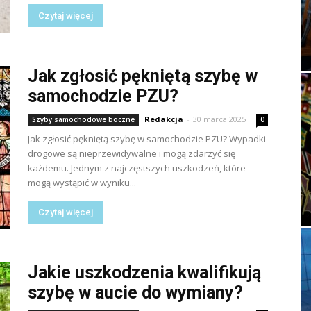
Czytaj więcej
Jak zgłosić pękniętą szybę w
samochodzie PZU?
Redakcja
-
30 marca 2025
Szyby samochodowe boczne
0
Jak zgłosić pękniętą szybę w samochodzie PZU? Wypadki
drogowe są nieprzewidywalne i mogą zdarzyć się
każdemu. Jednym z najczęstszych uszkodzeń, które
mogą wystąpić w wyniku...
Czytaj więcej
Jakie uszkodzenia kwalifikują
szybę w aucie do wymiany?