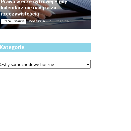
Prawo w erze cyfrowej – gdy
kalendarz nie nadąża za
rzeczywistością
Redakcja
-
28 lutego 2026
Praca i finanse
Kategorie
tegorie