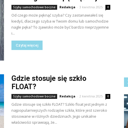
Redakcja
-
3 kwietnia 2025
Szyby samochodowe boczne
0
Od czego może pęknąć szyba? Czy zastanawiałeś się
kiedyś, dlaczego szyba w Twoim domu lub samochodzie
nagle pęka? To zjawisko może być bardzo nieprzyjemne
i...
Czytaj więcej
Gdzie stosuje się szkło
FLOAT?
Redakcja
-
2 kwietnia 2025
Szyby samochodowe boczne
0
Gdzie stosuje się szkło FLOAT? Szkło float jest jednym z
najpopularniejszych rodzajów szkła, które jest szeroko
stosowane w różnych dziedzinach. Jego unikalne
właściwości sprawiają, że...