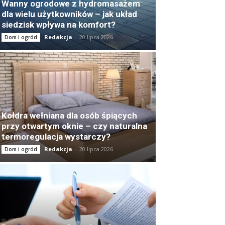
Wanny ogrodowe z hydromasażem
dla wielu użytkowników – jak układ
siedzisk wpływa na komfort?
Redakcja
-
20 lipca 2026
Dom i ogród
Kołdra wełniana dla osób śpiących
przy otwartym oknie – czy naturalna
termoregulacja wystarczy?
Redakcja
-
20 lipca 2026
Dom i ogród