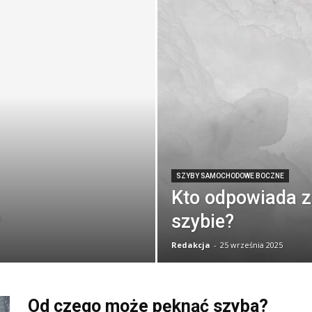
SZYBY SAMOCHODOWE BOCZNE
Kto odpowiada z
?
szybie?
Redakcja
-
25 września 2025
Od czego może pęknąć szyba?