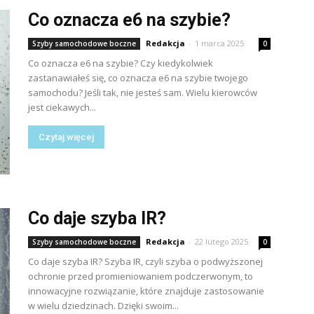
Co oznacza e6 na szybie?
Redakcja
-
1 marca 2025
Szyby samochodowe boczne
0
Co oznacza e6 na szybie? Czy kiedykolwiek
zastanawiałeś się, co oznacza e6 na szybie twojego
samochodu? Jeśli tak, nie jesteś sam. Wielu kierowców
jest ciekawych...
Czytaj więcej
Co daje szyba IR?
Redakcja
-
22 lutego 2025
Szyby samochodowe boczne
0
Co daje szyba IR? Szyba IR, czyli szyba o podwyższonej
ochronie przed promieniowaniem podczerwonym, to
innowacyjne rozwiązanie, które znajduje zastosowanie
w wielu dziedzinach. Dzięki swoim...