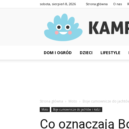
sobota, sierpień 8, 2026
Strona główna
O nas
DOM I OGRÓD
DZIECI
LIFESTYLE
Strona główna
Moto
Boje cumownicze do jachtów 
Moto
Boje cumownicze do jachtów i łodzi
Co oznaczają B