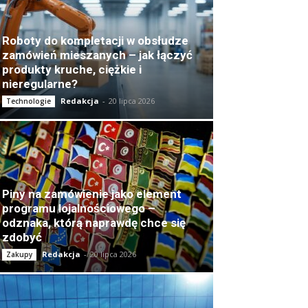
Roboty do kompletacji w obsłudze
zamówień mieszanych – jak łączyć
produkty kruche, ciężkie i
nieregularne?
Redakcja
-
20 lipca 2026
Technologie
Piny na zamówienie jako element
programu lojalnościowego –
odznaka, którą naprawdę chce się
zdobyć
Redakcja
-
20 lipca 2026
Zakupy