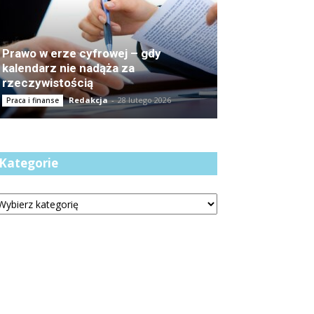
Prawo w erze cyfrowej – gdy
kalendarz nie nadąża za
rzeczywistością
Redakcja
-
28 lutego 2026
Praca i finanse
Kategorie
tegorie