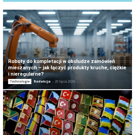
K
Roboty do kompletacji w obsłudze zamówień
mieszanych – jak łączyć produkty kruche, ciężkie
i nieregularne?
Redakcja
-
20 lipca 2026
Technologie