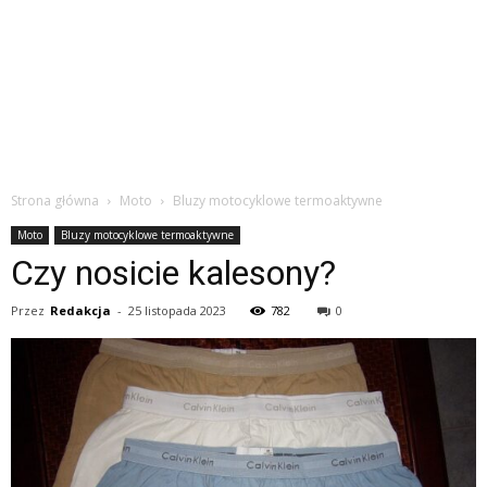
Strona główna
Moto
Bluzy motocyklowe termoaktywne
Moto
Bluzy motocyklowe termoaktywne
Czy nosicie kalesony?
Przez
Redakcja
-
25 listopada 2023
782
0