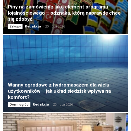
Piny na zamówienie jako element programu
lojalnościowego – odznaka, którą naprawdę chce
się zdobyć
Redakcja
-
20 lipca 2026
Zakupy
Wanny ogrodowe z hydromasażem dla wielu
użytkowników – jak układ siedzisk wpływa na
komfort?
Redakcja
-
20 lipca 2026
Dom i ogród