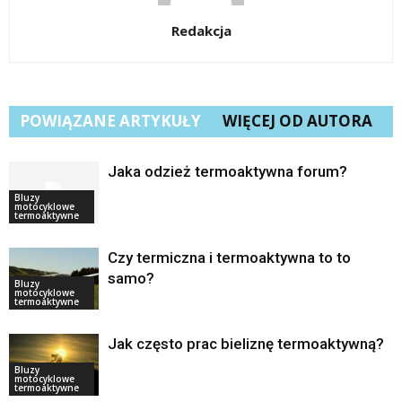
Redakcja
POWIĄZANE ARTYKUŁY
WIĘCEJ OD AUTORA
Jaka odzież termoaktywna forum?
Bluzy
motocyklowe
termoaktywne
Czy termiczna i termoaktywna to to
samo?
Bluzy
motocyklowe
termoaktywne
Jak często prac bieliznę termoaktywną?
Bluzy
motocyklowe
termoaktywne