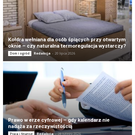
Kołdra wełniana dla osób śpiących przy otwartym
oknie – czy naturalna termoregulacja wystarczy?
Redakcja
-
20 lipca 2026
Dom i ogród
Prawo w erze cyfrowej – gdy kalendarz nie
nadąża za rzeczywistością
Redakcja
-
28 lutego 2026
Praca i finanse