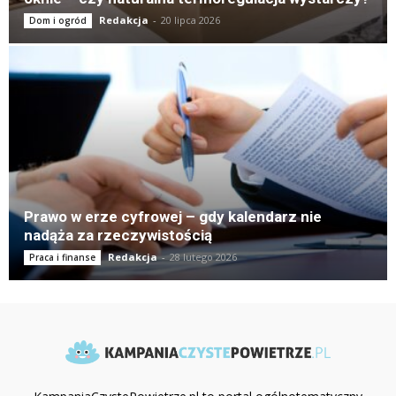
Redakcja
-
20 lipca 2026
Dom i ogród
Prawo w erze cyfrowej – gdy kalendarz nie
nadąża za rzeczywistością
Redakcja
-
28 lutego 2026
Praca i finanse