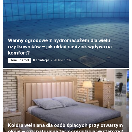
Wanny ogrodowe z hydromasażem dla wielu
użytkowników – jak układ siedzisk wpływa na
komfort?
Redakcja
-
20 lipca 2026
Dom i ogród
Kołdra wełniana dla osób śpiących przy otwartym
oknie – czy naturalna termoregulacja wystarczy?