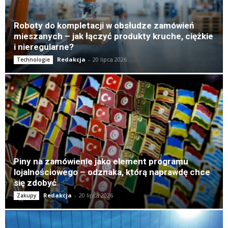
Roboty do kompletacji w obsłudze zamówień
mieszanych – jak łączyć produkty kruche, ciężkie
i nieregularne?
Redakcja
-
20 lipca 2026
Technologie
Piny na zamówienie jako element programu
lojalnościowego – odznaka, którą naprawdę chce
się zdobyć
Redakcja
-
20 lipca 2026
Zakupy