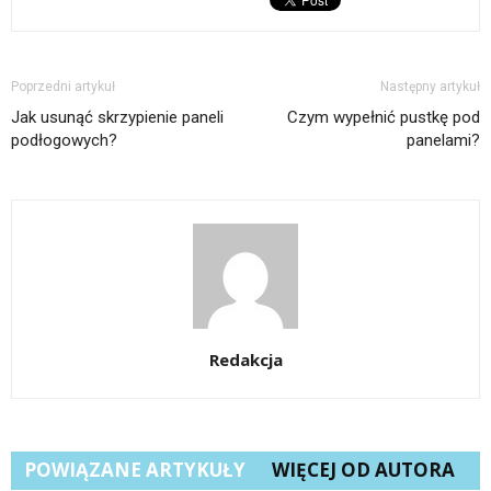
Poprzedni artykuł
Następny artykuł
Jak usunąć skrzypienie paneli
Czym wypełnić pustkę pod
podłogowych?
panelami?
Redakcja
POWIĄZANE ARTYKUŁY
WIĘCEJ OD AUTORA