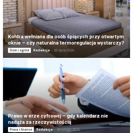
Kołdra wełniana dla osób śpiących przy otwartym
oknie – czy naturalna termoregulacja wystarczy?
Redakcja
-
20 lipca 2026
Dom i ogród
Prawo w erze cyfrowej – gdy kalendarz nie
nadąża za rzeczywistością
Redakcja
-
28 lutego 2026
Praca i finanse