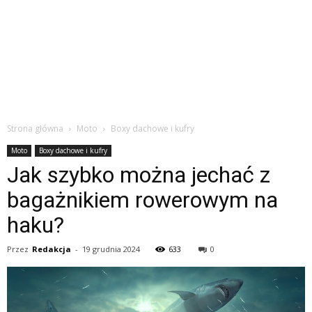
Strona główna
Moto
Boxy dachowe i kufry
Moto
Boxy dachowe i kufry
Jak szybko można jechać z
bagażnikiem rowerowym na
haku?
Przez
Redakcja
-
19 grudnia 2024
633
0