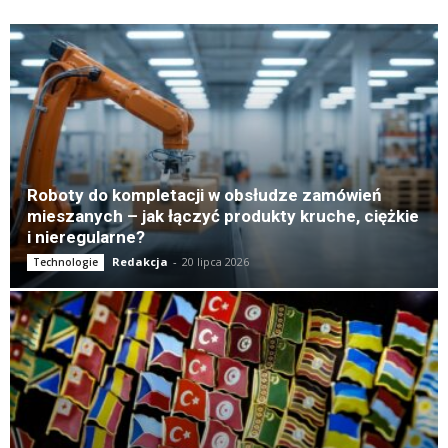
K
Roboty do kompletacji w obsłudze zamówień
mieszanych – jak łączyć produkty kruche, ciężkie
i nieregularne?
Redakcja
-
20 lipca 2026
Technologie