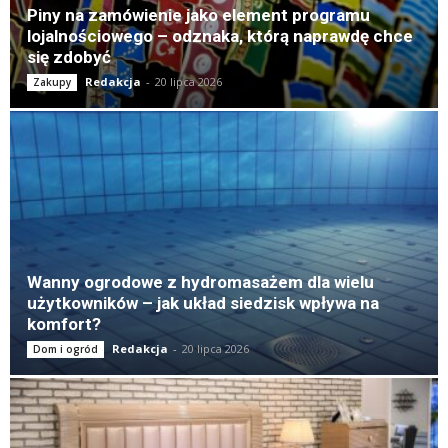
Piny na zamówienie jako element programu
lojalnościowego – odznaka, którą naprawdę chce
się zdobyć
Redakcja
-
20 lipca 2026
Zakupy
Wanny ogrodowe z hydromasażem dla wielu
użytkowników – jak układ siedzisk wpływa na
komfort?
Redakcja
-
20 lipca 2026
Dom i ogród