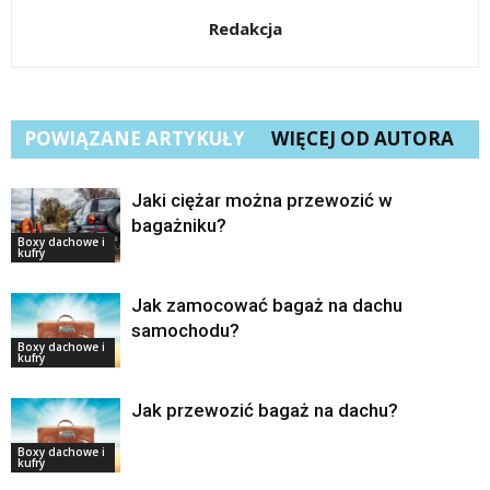
Redakcja
POWIĄZANE ARTYKUŁY
WIĘCEJ OD AUTORA
Jaki ciężar można przewozić w
bagażniku?
Boxy dachowe i
kufry
Jak zamocować bagaż na dachu
samochodu?
Boxy dachowe i
kufry
Jak przewozić bagaż na dachu?
Boxy dachowe i
kufry