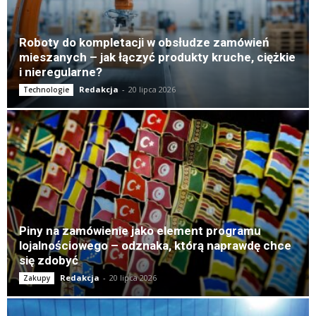
Roboty do kompletacji w obsłudze zamówień
mieszanych – jak łączyć produkty kruche, ciężkie
i nieregularne?
Redakcja
-
20 lipca 2026
Technologie
Piny na zamówienie jako element programu
lojalnościowego – odznaka, którą naprawdę chce
się zdobyć
Redakcja
-
20 lipca 2026
Zakupy