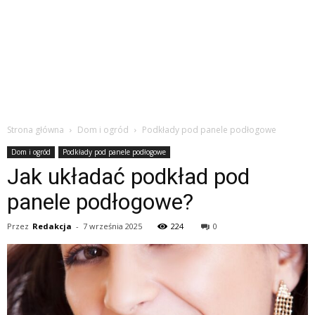
Strona główna
Dom i ogród
Podkłady pod panele podłogowe
Dom i ogród
Podkłady pod panele podłogowe
Jak układać podkład pod
panele podłogowe?
Przez
Redakcja
-
7 września 2025
224
0