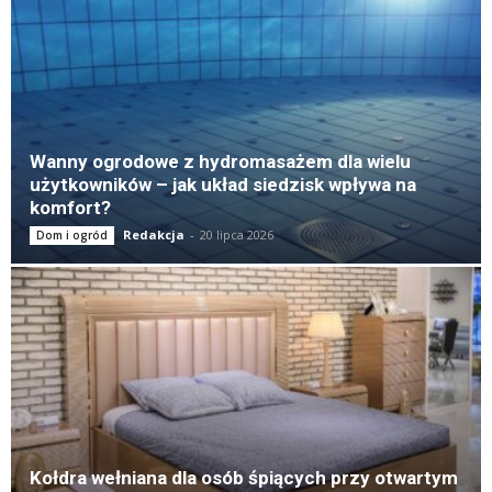
Wanny ogrodowe z hydromasażem dla wielu
użytkowników – jak układ siedzisk wpływa na
komfort?
Redakcja
-
20 lipca 2026
Dom i ogród
Kołdra wełniana dla osób śpiących przy otwartym