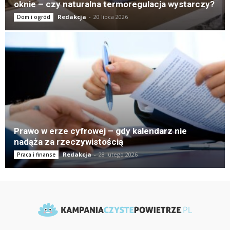
oknie – czy naturalna termoregulacja wystarczy?
Redakcja
-
20 lipca 2026
Dom i ogród
Prawo w erze cyfrowej – gdy kalendarz nie
nadąża za rzeczywistością
Redakcja
-
28 lutego 2026
Praca i finanse